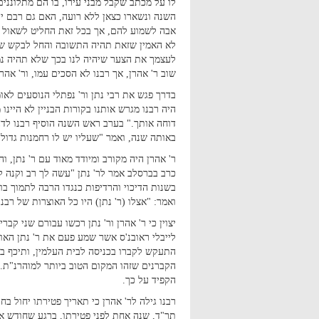
לו על מכתב שקבל מבני עירו, בו הם מתלוננים
השנה ונשארו כצאן ללא רועה, האם גם רבם יע
אבה לשמוע להם, אך בכל זאת החליט לשאול את
לא האמין שזאת תהיה התשובה והחל לבקש שרבנ
לעצמך את הצער שיהיה לנו בכך שלא תהיה נמ
שוב ר' אהרן, אך רבנו לא הסכים עמו, ור' אהר
בדרך פגש את רבי נתן ור' נפתלי הנוסעים לאומ
היה רבנו מגרש אותנו בקורות הבניין לא היי
דוחה אותך." בערב ראש השנה הוסיף רבנו לד
באותה שנה, ואמר "שעליו יש לו רחמנות גדול
ר' אהרן היה מקורב ומיודד מאוד עם ר' נתן, וה
כרב בברסלב אמר לר' נתן "עשה לך רב וקנה לך 
בשנות הדיכוי והרדיפות כנגדו הרבה לתמוך בו,
ואמר: "אצלו (ר' נתן) היו כל האוצרות של רבנו
יצוין כי ר' אהרן ור' נתן רכשו עבורם שני קב
לייבלי ראובנ'ס אשר שמע פעם את ר' נתן האו
התעקש לקברו בכניסה לבית העלמין, ותיכף ב
הקברנים שזהו המקום הטוב ביותר למוהרנ"ת. ב
הקפיד על כך.
רבנו גילה לר' אהרן כי תאריך פטירתו יחול ב
תר"ד, שנה אחת לפני פטירתו, ברגע שחודש אב