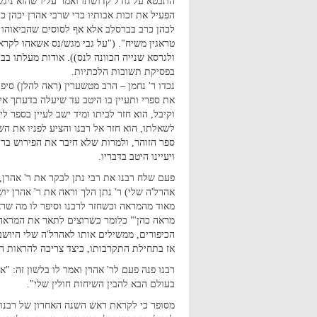
התבטא על גודל קדושתו ואמר עליו שהוא ניגש
הפעיל את זכות אבותיו כדי שרבי אהרן יכהן כר
לכהן כרב בברסלב אלא אף לסוסים שהביאוהו ח
טראגין משיח". ("על גבי מגש/נס אשאהו לקרא
ולגרסא שנייה הכוונה לנס)). אודות מעלתו בב
בפסיקת תשובות הלכתיות.
נכדו ר' נחמן – הרב מטשערין (ראה להלן) סיפ
את ספרי ותעיין בו היטב עד שיעלה בדעתך אי
וקיבל, הוא חזר לביתו ומיד ישב לעיין בספר 
לשאלתו, הוא חזר אל רבנו והציע לפניו את הש
ספר הזוהר, ולמרות שלא חיבר את הפירוש ברוח
ויעיינו היטב בדבריו.
פעם שלח רבנו את רבי נתן לבקר את ר' אהרן, 
אהרל'ה שלי) ר' נתן הלך וראה את ר' אהרן יו
מאוד מהמראה וכשחזר לרבנו וסיפר לו מה שראה
מראה כהן'" כלומר כשרוצים לתאר את המראה 
הכיפורים, ממשילים אותו לאהרל'ה שלי היושב 
אז בתחילת התקרבותו, כיצד צריכה להראות התב
רבנו פנה פעם לר' אהרן ואמר לו בלשון זה: "א
בעולם הבא להבין השיחות חולין שלי".
מסופר כי לקראת ראש השנה האחרון של רבנו, 