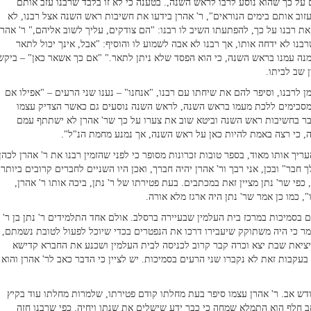
 על כך שהוא נוסע לרבו לראש השנה,. בטענה כי לא זו בלבד שרבנו עזב אותם
זוב אותם בימים הנוראים", ר' אהרן בידעו את חשיבות ראש השנה אצל רבנו, לא
 רבנו על כך, להפתעתו השיב לו רבנו: "הם צודקים, עליך לשוב אליהם," ר' אהרן
ו לא ידחה אותו, אך רבנו לא אבה לשמוע לו והוסיף: "אבל, אינך יכול לתאר
נה עמנו בראש השנה, כי הוא הפסד שלא ניתן לתאר." "אם כך אשאר כאן" – ביקש
ן שב לביתו.
ן לרבנו, וסיפר להם את שיחתו עם רבנו, "אנחנו" – נענו שני הרעים – "אפילו אם
נו מסכימים ללכת מעמו בראש השנה, לראש השנה נוסעים גם כאשר הצדיק עצמו
בר בחשיבות ראש השנה וביטא שוב את צערו על כך שר' אהרן לא ישתתף עמם
ה, כי רצה באמת להיות כאן על ראש השנה, אך נמנע מחמת הנ"ל".
עריך אותו מאוד, בספר טובות זכרונות מסופר כי לפני שהזמין רבנו את ר' אהרן לכהן
חבר" ובכן, אני רבך ור' אהרן יהיה חברך, ואכן היו השניים לחברים קרובים ביותר.
 כפי שר' נתן מציין זאת במכתבים. בעת פטירתו של ר' נתן, ביכה אותו ר' אהרן,
", כמו כן אמר שר' נתן היה ארגז מלא אורה.
רים בסמיכות במרכז בית העלמין שבעיירה ברסלב. אולם אחד התלמידים ר' נתן בן ר'
מר כי היה משתוקק שיעבירו דרכו את הנפטרים בכדי שיוכל לפעול לטובת נשמתם,
יציאת שבת יצא וכרה קבר קרוב לכניסה לבית העלמין ושכנע את החברא קדישא
עקבות זאת לא נקברו שני הרעים בסמיכות. יש לציין כי הדבר כאב לר' אהרן והוא
חודש אב. ר' אהרן עצמו סיפר בעת מחלתו קודם פטירתו, שלמרות מחלתו עוד בקיץ
 חלף הוא התמלא שמחה כי כבר ידע שישלים את שנתו ויחיה. כפי שרבנו חזה