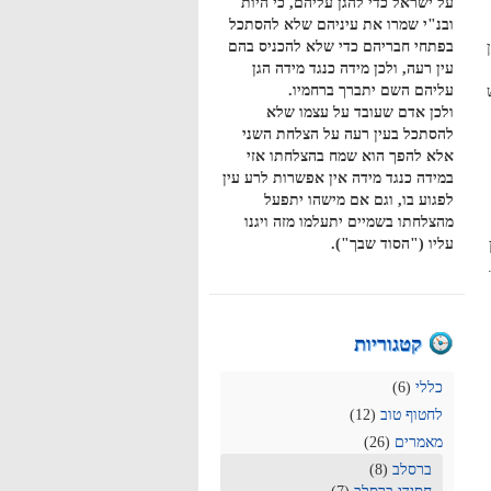
על ישראל כדי להגן עליהם, כי היות
ובנ"י שמרו את עיניהם שלא להסתכל
בפתחי חבריהם כדי שלא להכניס בהם
עין רעה, ולכן מידה כנגד מידה הגן
עליהם השם יתברך ברחמיו.
ולכן אדם שעובד על עצמו שלא
להסתכל בעין רעה על הצלחת השני
אלא להפך הוא שמח בהצלחתו אזי
במידה כנגד מידה אין אפשרות לרע עין
לפגוע בו, וגם אם מישהו יתפעל
מהצלחתו בשמיים יתעלמו מזה ויגנו
עליו ("הסוד שבך").
קטגוריות
כללי
(6)
לחטוף טוב
(12)
מאמרים
(26)
ברסלב
(8)