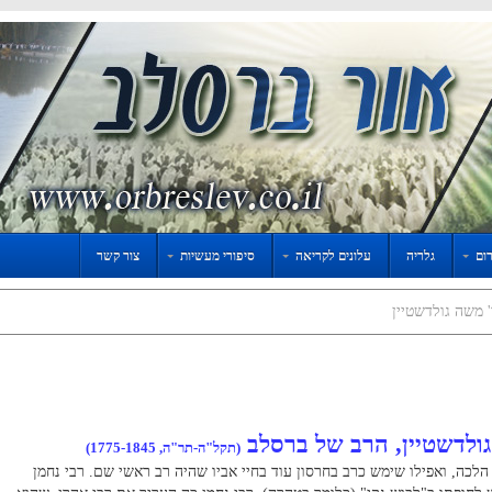
ום
גלריה
עלונים לקריאה
סיפורי מעשיות
צור קשר
' משה גולדשטיין
גולדשטיין, הרב של ברסלב
(תקל"ה-תר"ה, 1775-1845)
הלכה, ואפילו שימש כרב בחרסון עוד בחיי אביו שהיה רב ראשי שם. רבי נחמן