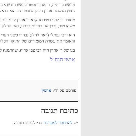
מראש כך היה, ר' אהרן נפטר בראש חודש אב ת
ניצוץ מנשמת אהרן הכהן שנפטר גם הוא בראש
מסופר כי לפני פטירתו קרא ר' אהרן לבני ביתו
משהו טוב, ובכן אני בחרתי ברבנו, ואת החלק 
הוא ורבי נפתלי (ראה להלן) נבחרו כשני העד
והאומר את עשרת המזמורים של התיקון הכללי
בנו של ר' אהרן היה רבי צבי אריה, שהתמנה ל
אנשי הנח"ל
פורסם על ידי:
אדמין
כתיבת תגובה
יש
להתחבר למערכת
כדי לכתוב תגובה.