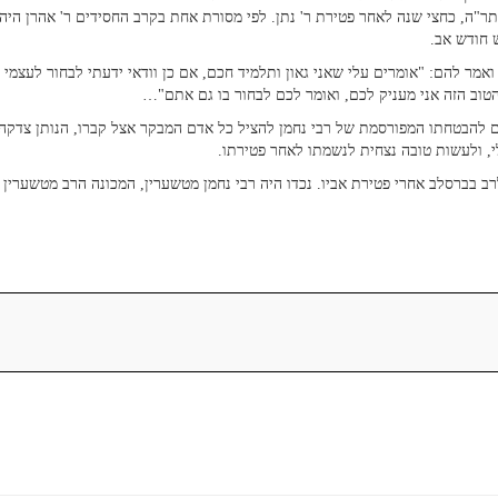
ר"ה, כחצי שנה לאחר פטירת ר' נתן. לפי מסורת אחת בקרב החסידים ר' אהרן היה
 חודש אב.
 ואמר להם: "אומרים עלי שאני גאון ותלמיד חכם, אם כן וודאי ידעתי לבחור לעצמי
הטוב הזה אני מעניק לכם, ואומר לכם לבחור בו גם אתם"…
ים להבטחתו המפורסמת של רבי נחמן להציל כל אדם המבקר אצל קברו, הנותן צדקה
, ולעשות טובה נצחית לנשמתו לאחר פטירתו.
רב בברסלב אחרי פטירת אביו. נכדו היה רבי נחמן מטשערין, המכונה הרב מטשערין