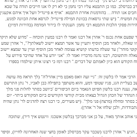
 לחופתו ב"לבוש נקי" (כלומר בטהרה). רבי נחמן כה העריך את רבי אהרן, שהוא
ב בברסלב. כמו כן התבטא עליו רבי נחמן כי לא רק לו אנו חייבים תודה על שבא
בים אנו תודה… בהזדמנות אחרת התבטא: "אויף א פיינדיל וועל איך איהם אקעגין
ת המשיח." (יש שתי גרסאות בכוונת המילה פיינדיל: לגרסא אחת הכוונה למגש,
הירות פסקי הלכות התבטא רבי נחמן: הענקתי לו בירור המדמה (בהירות דמיון)
ר שפעם אחת נכנס ר' אהרן אל רבנו ואמר לו רבנו במעין תוכחה – "מדוע שלא תיקח
זו שאלה, ולאחר מכן תוסיף ותעיין עד אשר תמצא יישוב לשאלתך?", ר' אהרן שמע
ליקוטי מוהר"ן עד שעלה בדעתו קושיא עצומה לאחר מכן הוסיף ועיין עד שמצא יישוב
אלה והתשובה, רבנו נהנה מדבריו ואמר לו: "אני יודע על אחד שחיבר פירוש על
 הקודש הוא כיון לאמתם של דברים." רבנו רמז כי רצונו איתן שילמדו בספרו
הרבי אמר לו בלשון זה: "גיי זעה וואס מאכט מיין אהרל'ה" (לך תראה מה עושה
שב בעליית הגג, פניו שטופי דמע, והוא משתפך בתפילה כבן לאביו, ר' נתן התרשם
, נענה רבנו בלשון הפיוט הנאמר ביום הכיפורים 'כיושב בסתר לחלות פני מלך
הנהדר של הכהן הגדול בצאתו מבית קודשי הקודשים ביום המקודש ביתר- יום
בסתר ומחלה (מרצה) פני מלך". (יש מעירים, כי רבנו רצה להדגים לר' נתן שהיה
ודדות, ולכן שלחו אל ר' אהרן).
ני אוהב אותך מאוד, על כן אני מברכך (בלשון אשכנז: ווינטש איך דיר), שתזכה
הגיע ר' אהרן לרבנו (שכבר עקר מברסלב לאומן בחצי שנה האחרונה לחייו), וסיפר