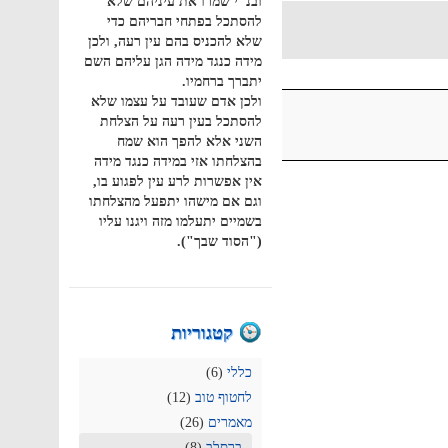
ובנ"י שמרו את עיניהם שלא
להסתכל בפתחי חבריהם כדי
שלא להכניס בהם עין רעה, ולכן
מידה כנגד מידה הגן עליהם השם
יתברך ברחמיו.
ולכן אדם שעובד על עצמו שלא
להסתכל בעין רעה על הצלחת
השני אלא להפך הוא שמח
בהצלחתו אזי במידה כנגד מידה
אין אפשרות לרע עין לפגוע בו,
וגם אם מישהו יתפעל מהצלחתו
בשמיים יתעלמו מזה ויגנו עליו
("הסוד שבך").
קטגוריות
כללי
(6)
לחטוף טוב
(12)
מאמרים
(26)
ברסלב
(8)