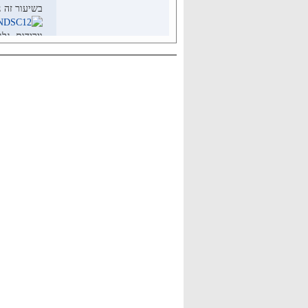
בשיע
ור זה 
וירידות, גל
טומאה, מצו
ועוד…