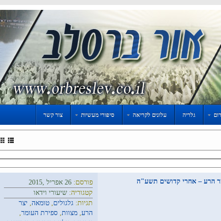
ום
גלריה
עלונים לקריאה
סיפורי מעשיות
צור קשר
צר הרע – אחרי קדושים תשע"ה
פורסם:
26 אפריל ,2015
קטגוריה:
שיעורי וידאו
תגיות:
גלגולים
,
טומאה
,
יצר
הרע
,
מצוות
,
ספירת העומר
,