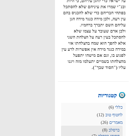
על ישראל כדי להגן עליהם, כי היות
ובנ"י שמרו את עיניהם שלא להסתכל
בפתחי חבריהם כדי שלא להכניס בהם
עין רעה, ולכן מידה כנגד מידה הגן
עליהם השם יתברך ברחמיו.
ולכן אדם שעובד על עצמו שלא
להסתכל בעין רעה על הצלחת השני
אלא להפך הוא שמח בהצלחתו אזי
במידה כנגד מידה אין אפשרות לרע עין
לפגוע בו, וגם אם מישהו יתפעל
מהצלחתו בשמיים יתעלמו מזה ויגנו
עליו ("הסוד שבך").
קטגוריות
כללי
(6)
לחטוף טוב
(12)
מאמרים
(26)
ברסלב
(8)