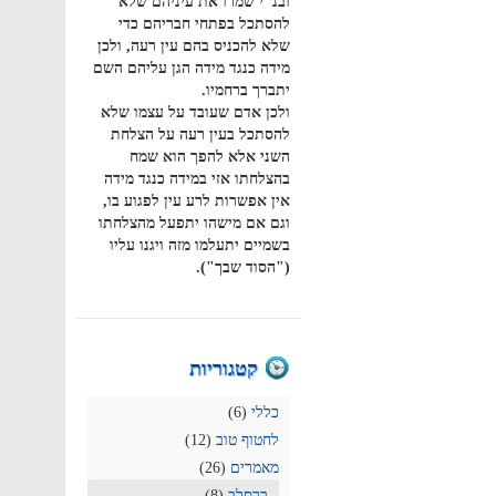
ובנ"י שמרו את עיניהם שלא
להסתכל בפתחי חבריהם כדי
שלא להכניס בהם עין רעה, ולכן
מידה כנגד מידה הגן עליהם השם
יתברך ברחמיו.
ולכן אדם שעובד על עצמו שלא
להסתכל בעין רעה על הצלחת
השני אלא להפך הוא שמח
בהצלחתו אזי במידה כנגד מידה
אין אפשרות לרע עין לפגוע בו,
וגם אם מישהו יתפעל מהצלחתו
בשמיים יתעלמו מזה ויגנו עליו
("הסוד שבך").
קטגוריות
כללי
(6)
לחטוף טוב
(12)
מאמרים
(26)
ברסלב
(8)