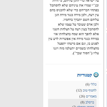
על ישראל כדי להגן עליהם, כי היות
ובנ"י שמרו את עיניהם שלא להסתכל
בפתחי חבריהם כדי שלא להכניס בהם
עין רעה, ולכן מידה כנגד מידה הגן
עליהם השם יתברך ברחמיו.
ולכן אדם שעובד על עצמו שלא
להסתכל בעין רעה על הצלחת השני
אלא להפך הוא שמח בהצלחתו אזי
במידה כנגד מידה אין אפשרות לרע עין
לפגוע בו, וגם אם מישהו יתפעל
מהצלחתו בשמיים יתעלמו מזה ויגנו
עליו ("הסוד שבך").
קטגוריות
כללי
(6)
לחטוף טוב
(12)
מאמרים
(26)
ברסלב
(8)