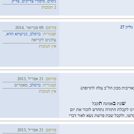
ניסים
,
סיפורי צדיקים
,
צדיק
2 תגובות
ון 27
פורסם:
09 פברואר ,2014
קטגוריה:
ברסלב
,
כנישתא חדא
,
עלונים לקריאה
אין תגובות
פורסם:
21 אפריל ,2013
קטגוריה:
ברסלב
, מאמרים
אדיבות מכון הל"ב עלה לתרופה)
אין תגובות
ש
ב
ת
בת
אמונה
קבל
נו לקבלת התורה נתחדש לזכור את יום
שו, ולקבל שבת פרשת נשא לאור דברי
הלכות שבת הל ו' שבהם נקבל הכח לזכות
ת כאשר נתעורר לאמונת צדיקים כראוי.
פורסם:
21 אפריל ,2013